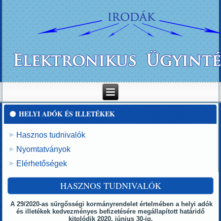
HELYI ADÓK ÉS ILLETÉKEK
Hasznos tudnivalók
Nyomtatványok
Elérhetőségek
HASZNOS TUDNIVALÓK
A 29/2020-as sürgősségi kormányrendelet értelmében a helyi adók
és illetékek kedvezményes befizetésére megállapított határidő
kitolódik 2020. június 30-ig.