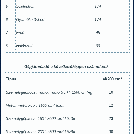
5.
Szőlőskert
174
6.
Gyümölcsöskert
174
7.
Erdő
45
8.
Halászati
99
Gépjárműadó a következőképpen számolódik:
Típus
Lei/200 cm³
Személygépkocsi, motor, motorbicikli 1600 cm
³-ig
10
Motor, motorbicikli 1600 cm
³ felett
12
Személygépkocsi 1601-2000 cm
³ között
23
Személygépkocsi 2001-2600 cm
³ között
90