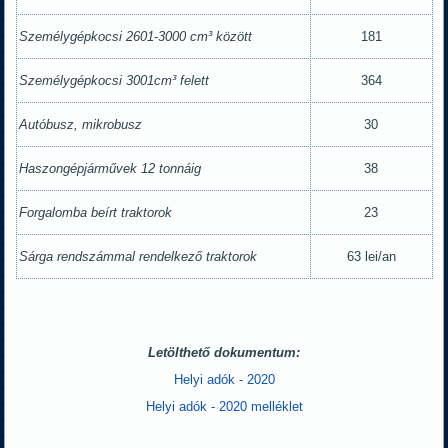
Személygépkocsi 2601-3000 cm
³ között
181
Személygépkocsi 3001cm
³ felett
364
Autóbusz, mikrobusz
30
Haszongépjárművek 12 tonnáig
38
Forgalomba beírt traktorok
23
Sárga rendszámmal rendelkező traktorok
63 lei/an
Letölthető dokumentum:
Helyi adók - 2020
Helyi adók - 2020 melléklet