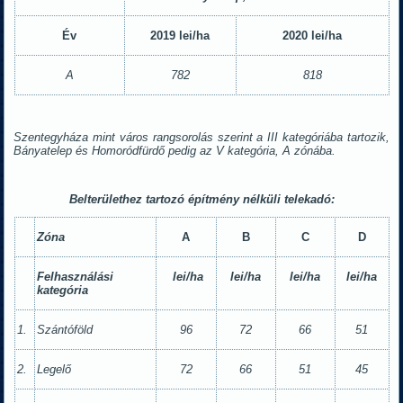
Év
2019 lei/ha
2020 lei/ha
A
782
818
Szentegyháza mint város rangsorolás szerint a III kategóriába tartozik,
Bányatelep és Homoródfürdő pedig az V kategória, A zónába.
Belterülethez tartozó építmény nélküli telekadó:
Zóna
A
B
C
D
Felhasználási
lei/ha
lei/ha
lei/ha
lei/ha
kategória
1.
Szántóföld
96
72
66
51
2.
Legelő
72
66
51
45