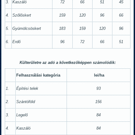
3.
Kaszáló
72
66
51
45
4.
Szőlőskert
159
120
96
66
5.
Gyümölcsöskert
183
159
120
96
6.
Erdő
96
72
66
51
Külterületre az adó a következőképpen számolódik:
Felhasználási kategória
lei/ha
1.
Építési telek
93
2.
Szántóföld
156
3.
Legelő
84
4.
Kaszáló
84