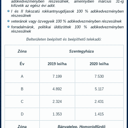
adókedvezményben részesülnek, amennyiben március 31-ig
kifizetik az egész évi adót.
I és II fokozatú rokkantnyugdíjasok 100 % adókedvezményben
részesülnek
veteránok vagy özvegyeik 100 % adókedvezményben részesülnek
forradalmárok, politikai üldözöttek 100 % adókedvezményben
részesülnek
Belterületen beépített és beépíthető telekadó:
Zóna
Szentegyháza
Év
2019 lei/ha
2020 lei/ha
A
7.199
7.530
B
4.892
5.117
C
2.324
2.431
D
1.353
1.415
Zóna
Bányatelep, Homoródfürdő