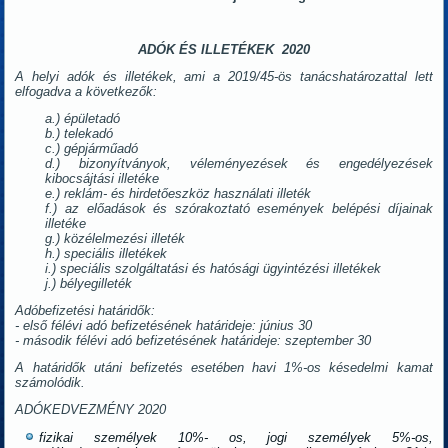
ADÓK ÉS ILLETÉKEK 2020
A helyi adók és illetékek, ami a 2019/45-ös tanácshatározattal lett
elfogadva a következők:
a.) épületadó
b.) telekadó
c.) gépjárműadó
d.) bizonyítványok, véleményezések és engedélyezések
kibocsájtási illetéke
e.) reklám- és hirdetőeszköz használati illeték
f.) az előadások és szórakoztató események belépési díjainak
illetéke
g.) közélelmezési illeték
h.) speciális illetékek
i.) speciális szolgáltatási és hatósági ügyintézési illetékek
j.) bélyegilleték
Adóbefizetési határidők:
- első félévi adó befizetésének határideje: június 30
- második félévi adó befizetésének határideje: szeptember 30
A határidők utáni befizetés esetében havi 1%-os késedelmi kamat
számolódik.
ADÓKEDVEZMÉNY 2020
fizikai személyek 10%- os, jogi személyek 5%-os,