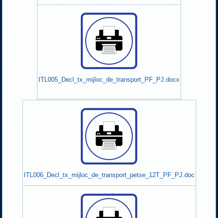
ITL005_Decl_tx_mijloc_de_transport_PF_PJ.docx
ITL006_Decl_tx_mijloc_de_transport_petse_12T_PF_PJ.doc