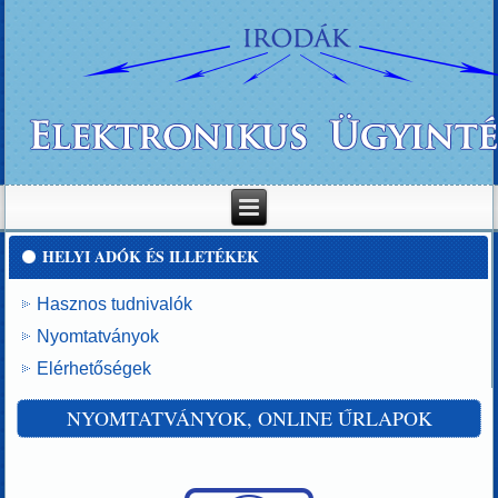
HELYI ADÓK ÉS ILLETÉKEK
Hasznos tudnivalók
Nyomtatványok
Elérhetőségek
NYOMTATVÁNYOK, ONLINE ŰRLAPOK